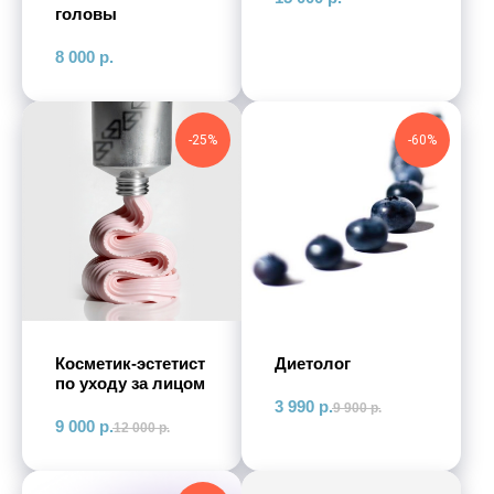
головы
8 000
р.
-25%
-60%
Косметик-эстетист
Диетолог
по уходу за лицом
3 990
р.
9 900
р.
9 000
р.
12 000
р.