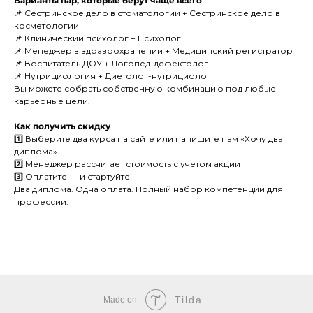
Варианты пар, которые берут чаще всего
📌 Сестринское дело в стоматологии + Сестринское дело в
косметологии
📌 Клинический психолог + Психолог
📌 Менеджер в здравоохранении + Медицинский регистратор
📌 Воспитатель ДОУ + Логопед-дефектолог
📌 Нутрициология + Диетолог-нутрициолог
Вы можете собрать собственную комбинацию под любые
карьерные цели.
Как получить скидку
1️⃣ Выберите два курса на сайте или напишите нам «Хочу два
диплома»
2️⃣ Менеджер рассчитает стоимость с учетом акции
3️⃣ Оплатите — и стартуйте
Два диплома. Одна оплата. Полный набор компетенций для
профессии.
Tilda
Made on