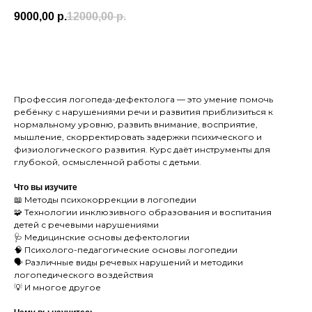
9000,00
р.
12000,00
р.
BUY NOW
Профессия логопеда-дефектолога — это умение помочь
ребёнку с нарушениями речи и развития приблизиться к
нормальному уровню, развить внимание, восприятие,
мышление, скорректировать задержки психического и
физиологического развития. Курс даёт инструменты для
глубокой, осмысленной работы с детьми.
Что вы изучите
📖 Методы психокоррекции в логопедии
🧩 Технологии инклюзивного образования и воспитания
детей с речевыми нарушениями
🩺 Медицинские основы дефектологии
🧠 Психолого-педагогические основы логопедии
🗣 Различные виды речевых нарушений и методики
логопедического воздействия
💡 И многое другое