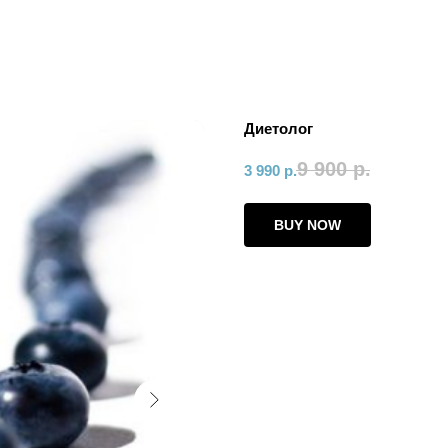
Диетолог
9 900
р.
3 990
р.
BUY NOW